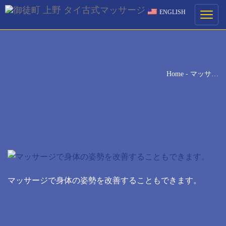
ENGLISH
ご予約
Toggle
navigati
ご希望の来店日時を選択してください。
[booked-calendar]
Home
-
マッサ…
マッサージで身体の姿勢を改善することもできます。