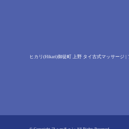
ヒカリ(Hikari)御徒町 上野 タイ古式マッサージ 