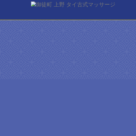
ご予約
ご希望の来店
[booked-calendar]