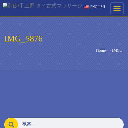
ENGLISH
ご予約
Toggle
navigati
ご希望の来店日時を選択してください。
IMG_5876
[booked-calendar]
Home
-
-
IMG…