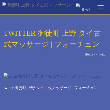
ご予約
Toggle
日本語
navigati
ご希望の来店日時を選択してください。
TWITTER 御徒町 上野 タイ古
[booked-calendar]
式マッサージ | フォーチュン
Home
-
-
twi…
twitter 御徒町 上野 タイ古式マッサージ | フォーチュン