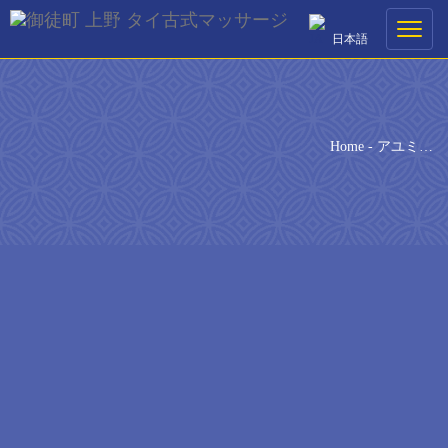
ご予約
Toggle
日本語
navigati
ご希望の来店日時を選択してください。
[booked-calendar]
Home
-
アユミ…