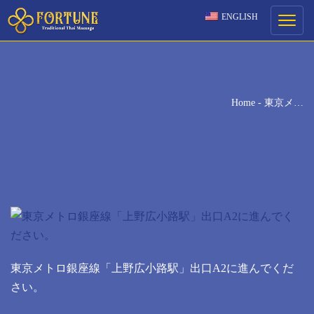
ENGLISH
ご予約
Toggle
navigati
ご希望の来店日時を選択してください。
[booked-calendar]
Home
-
東京メ…
東京メトロ銀座線「上野広小路駅」出口A2に進んでくだ
さい。