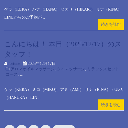
ケラ（KERA） ハナ（HANA） ヒカリ（HIKARI） リナ（RINA）
LINEからのご予約が ..
続きを読む
こんにちは！ 本日（2025/12/17）のス
タッフ！
fortune
2025年12月17日
アロマオイルマッサージ
,
タイマッサージ
,
リラックスセット
コース
, ...
ケラ（KERA） ミコ（MIKO） アミ（AMI） リナ（RINA） ハルカ
（HARUKA） LIN ..
続きを読む
Posts