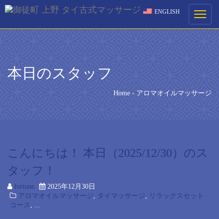
ENGLISH
ご予約
Toggle
navigati
ご希望の来店日時を選択してください。
[booked-calendar]
本日のスタッフ
Home
-
アロマオイルマッサージ
こんにちは！ 本日（2025/12/30）のス
タッフ！
fortune
2025年12月30日
アロマオイルマッサージ
,
タイマッサージ
,
リラックスセット
コース
, ...