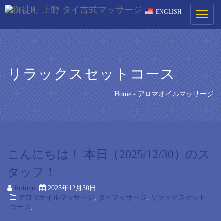
ENGLISH
ご予約
Toggle
navigati
ご希望の来店日時を選択してください。
[booked-calendar]
リラックスセットコース
Home
-
アロマオイルマッサージ
こんにちは！ 本日（2025/12/30）のス
タッフ！
fortune
2025年12月30日
アロマオイルマッサージ
,
タイマッサージ
,
リラックスセット
コース
, ...