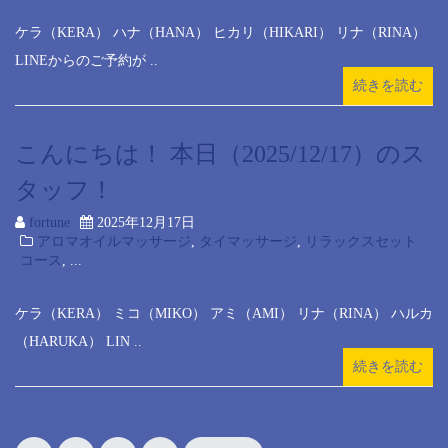
ケラ（KERA） ハナ（HANA） ヒカリ（HIKARI） リナ（RINA）
LINEからのご予約が ..
続きを読む
こんにちは！ 本日（2025/12/17）のス
タッフ！
fortune
2025年12月17日
アロマオイルマッサージ
,
タイマッサージ
,
リラックスセット
コース
, ...
ケラ（KERA） ミコ（MIKO） アミ（AMI） リナ（RINA） ハルカ
（HARUKA） LIN ..
続きを読む
Posts