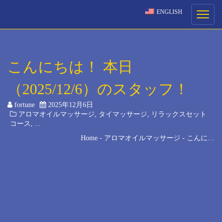
ENGLISH
ご予約
Toggle
navigati
ご希望の来店日時を選択してください。
こんにちは！ 本日
[booked-calendar]
（2025/12/6）のスタッフ！
fortune
2025年12月6日
アロマオイルマッサージ
,
タイマッサージ
,
リラックスセット
コース
, ...
Home
-
アロマオイルマッサージ
-
こんに…